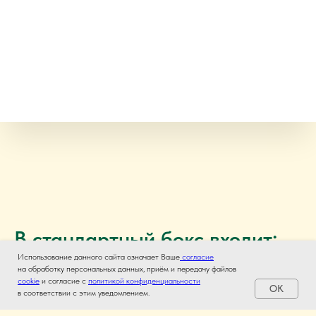
В стандартный бокс входит:
Использование данного сайта означает Ваше
согласие
на обработку персональных данных, приём и передачу файлов
Проконсультироваться с менеджером
cookie
и согласие с
политикой конфиденциальности
OK
в соответствии с этим уведомлением.
Именной подарочный сертификат