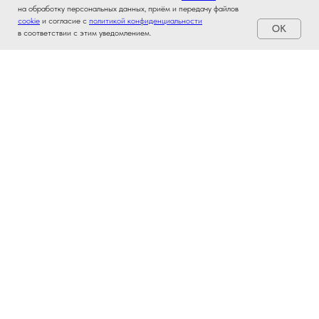
на обработку персональных данных, приём и передачу файлов
Проконсультироваться с менеджером
cookie
и согласие с
политикой конфиденциальности
OK
в соответствии с этим уведомлением.